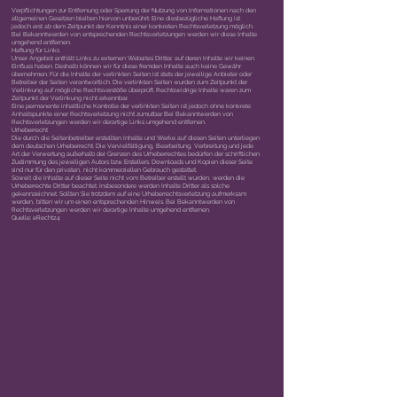
Verpflichtungen zur Entfernung oder Sperrung der Nutzung von Informationen nach den
allgemeinen Gesetzen bleiben hiervon unberührt. Eine diesbezügliche Haftung ist
jedoch erst ab dem Zeitpunkt der Kenntnis einer konkreten Rechtsverletzung möglich.
Bei Bekanntwerden von entsprechenden Rechtsverletzungen werden wir diese Inhalte
umgehend entfernen.
Haftung für Links
Unser Angebot enthält Links zu externen Websites Dritter, auf deren Inhalte wir keinen
Einfluss haben. Deshalb können wir für diese fremden Inhalte auch keine Gewähr
übernehmen. Für die Inhalte der verlinkten Seiten ist stets der jeweilige Anbieter oder
Betreiber der Seiten verantwortlich. Die verlinkten Seiten wurden zum Zeitpunkt der
Verlinkung auf mögliche Rechtsverstöße überprüft. Rechtswidrige Inhalte waren zum
Zeitpunkt der Verlinkung nicht erkennbar.
Eine permanente inhaltliche Kontrolle der verlinkten Seiten ist jedoch ohne konkrete
Anhaltspunkte einer Rechtsverletzung nicht zumutbar. Bei Bekanntwerden von
Rechtsverletzungen werden wir derartige Links umgehend entfernen.
Urheberrecht
Die durch die Seitenbetreiber erstellten Inhalte und Werke auf diesen Seiten unterliegen
dem deutschen Urheberrecht. Die Vervielfältigung, Bearbeitung, Verbreitung und jede
Art der Verwertung außerhalb der Grenzen des Urheberrechtes bedürfen der schriftlichen
Zustimmung des jeweiligen Autors bzw. Erstellers. Downloads und Kopien dieser Seite
sind nur für den privaten, nicht kommerziellen Gebrauch gestattet.
Soweit die Inhalte auf dieser Seite nicht vom Betreiber erstellt wurden, werden die
Urheberrechte Dritter beachtet. Insbesondere werden Inhalte Dritter als solche
gekennzeichnet. Sollten Sie trotzdem auf eine Urheberrechtsverletzung aufmerksam
werden, bitten wir um einen entsprechenden Hinweis. Bei Bekanntwerden von
Rechtsverletzungen werden wir derartige Inhalte umgehend entfernen.
Quelle: eRecht24