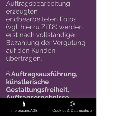
Auftragsbearbeitung
erzeugten
endbearbeiteten Fotos
(vgl. hierzu Ziff.8) werden
erst nach vollständiger
Bezahlung der Vergütung
auf den Kunden
übertragen.
6
Auftragsausführung,
künstlerische
Gestaltungsfreiheit,
Auftragsergebnisse
Impressum,AGB
Cookies & Datenschutz
6.a Fotos, die Bearbeitung
derselben sowie die Art
und Weise ihrer